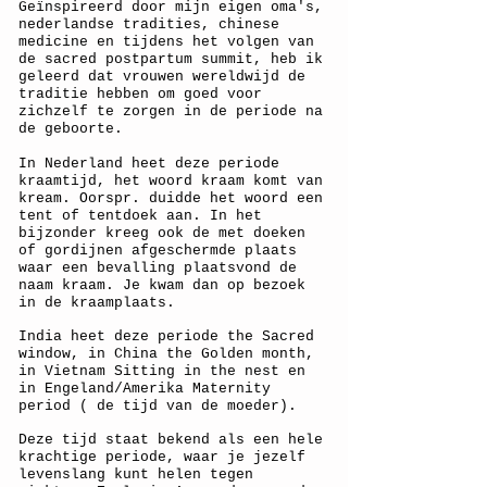
Geïnspireerd door mijn eigen oma's,
nederlandse tradities, chinese
medicine en tijdens het volgen van
de sacred postpartum summit, heb ik
geleerd dat vrouwen wereldwijd de
traditie hebben om goed voor
zichzelf te zorgen in de periode na
de geboorte.
In Nederland heet deze periode
kraamtijd, het woord kraam komt van
kream. Oorspr. duidde het woord een
tent of tentdoek aan. In het
bijzonder kreeg ook de met doeken
of gordijnen afgeschermde plaats
waar een bevalling plaatsvond de
naam kraam. Je kwam dan op bezoek
in de kraamplaats.
India heet deze periode the Sacred
window, in China the Golden month,
in Vietnam Sitting in the nest en
in Engeland/Amerika Maternity
period ( de tijd van de moeder).
Deze tijd staat bekend als een hele
krachtige periode, waar je jezelf
levenslang kunt helen tegen