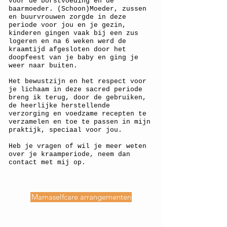
voor de borstvoeding en de
baarmoeder.
(Schoon)Moeder, zussen
en buurvrouwen zorgde in deze
periode voor jou en je gezin,
kinderen gingen vaak bij een zus
logeren en na 6 weken werd de
kraamtijd afgesloten door het
doopfeest van je baby en ging je
weer naar buiten.
Het bewustzijn en het respect voor
je lichaam in deze sacred periode
breng ik terug, door de gebruiken,
de heerlijke herstellende
verzorging en voedzame recepten te
verzamelen en toe te passen in mijn
praktijk, speciaal voor jou.
Heb je vragen of wil je meer weten
over je kraamperiode, neem dan
contact met mij op.
Mamaselfcare arrangementen