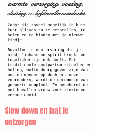
warmte
,
verzorging
,
voeding
,
sluiting
en
liefdevolle aandacht
.
Zodat jij zoveel mogelijk in huis
kunt blijven om te herstellen, te
helen en te binden met je nieuwe
kindje.
Bevallen is een ervaring die je
mind, lichaam en spirit breekt en
tegelijkertijd ook heelt. Met
traditionele postpartum rituelen en
heling, welke doorgegeven zijn van
oma op moeder op dochter, onze
voorouders, wordt de ceremonie van
geboorte compleet. En beschermt de
net bevallen vrouw voor ziekte en
vermoeidheid.
Slow down en laat je
ontzorgen