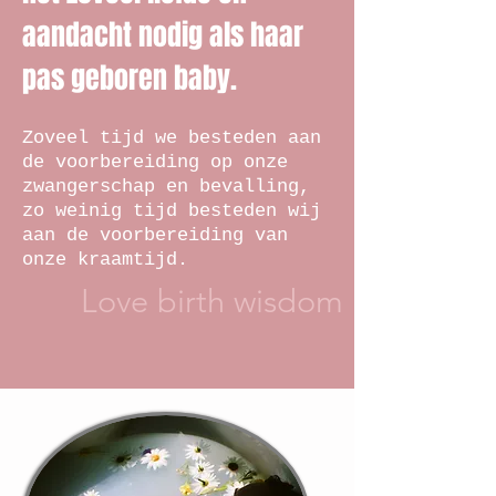
aandacht nodig als haar
pas geboren baby.
Zoveel tijd we besteden aan
de voorbereiding op onze
zwangerschap en bevalling,
zo weinig tijd besteden wij
aan de voorbereiding van
onze kraamtijd.
Love birth wisdom