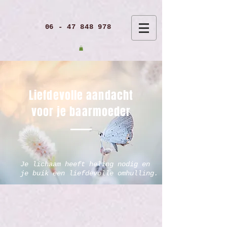
06 - 47 848 978
Liefdevolle aandacht
voor je baarmoeder
Je lichaam heeft heling nodig en
je buik een liefdevolle omhulling.