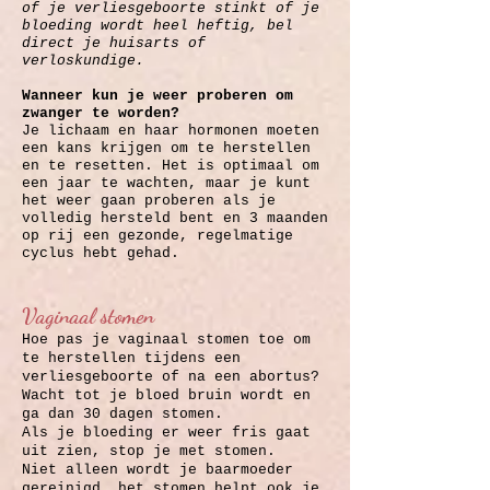
of je verliesgeboorte stinkt of je
bloeding wordt heel heftig, bel
direct je huisarts of
verloskundige.
Wanneer kun je weer proberen om
zwanger te worden?
Je lichaam en haar hormonen moeten
een kans krijgen om te herstellen
en te resetten. Het is optimaal om
een jaar te wachten, maar je kunt
het weer gaan proberen als je
volledig hersteld bent en 3 maanden
op rij een gezonde, regelmatige
cyclus hebt gehad.
Vaginaal stomen
Hoe pas je vaginaal stomen toe om
te herstellen tijdens een
verliesgeboorte of na een abortus?
Wacht tot je bloed bruin wordt en
ga dan 30 dagen stomen.
Als je bloeding er weer fris gaat
uit zien, stop je met stomen.
Niet alleen wordt je baarmoeder
gereinigd, het stomen helpt ook je