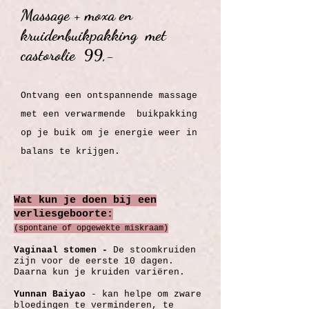
Massage + moxa en
kruidenbuikpakking met
castorolie 99,-
Ontvang een ontspannende massage
met een verwarmende buikpakking
op je buik om je energie weer in
balans te krijgen.
Wat kun je doen bij een
verliesgeboorte:
(spontane of opgewekte miskraam)
Vaginaal stomen -
De stoomkruiden
zijn voor de eerste 10 dagen.
Daarna kun je kruiden variëren.
Yunnan Baiyao
- kan helpe om zware
bloedingen te verminderen, te