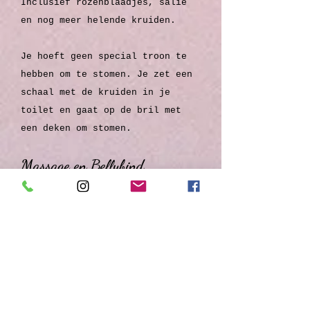
Inclusief rozenblaadjes, salie
en nog meer helende kruiden.
Je hoeft geen special troon te
hebben om te stomen. Je zet een
schaal met de kruiden in je
toilet en gaat op de bril met
een deken om stomen.
Massage en Bellybind
250,-
optie yonisteam + 30,-
Een liefdevolle omhulling van je
buik en bekkengebied. Je
ontvangt eerst een ontspannende
massage.
Ik breng vervolgens een speciale